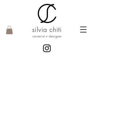
silvia chiti
ceramist + designer