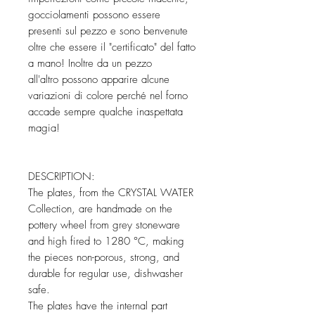
gocciolamenti possono essere
presenti sul pezzo e sono benvenute
oltre che essere il "certificato" del fatto
a mano! Inoltre da un pezzo
all'altro possono apparire alcune
variazioni di colore perché nel forno
accade sempre qualche inaspettata
magia!
DESCRIPTION:
The plates, from the CRYSTAL WATER
Collection, are handmade on the
pottery wheel from grey stoneware
and high fired to 1280 °C, making
the pieces non-porous, strong, and
durable for regular use, dishwasher
safe.
The plates have the internal part