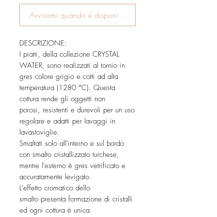
Avvisami quando è disponibile
DESCRIZIONE:
I piatti, della collezione CRYSTAL
WATER, sono realizzati al tornio in
gres colore grigio e cotti ad alta
temperatura (1280 °C). Questa
cottura rende gli oggetti non
porosi, resistenti e durevoli per un uso
regolare e adatti per lavaggi in
lavastoviglie.
Smaltati solo all'interno e sul bordo
con smalto cristallizzato turchese,
mentre l'esterno è gres vetrificato e
accuratamente levigato.
L'effetto cromatico dello
smalto presenta formazione di cristalli
ed ogni cottura è unica.