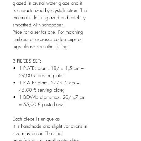
glazed in crystal water glaze and it
is characterized by crystallization. The
external is left unglazed and carefully
smoothed with sandpaper.
Price for a set for one. For matching
tumblers or espresso coffee cups or
jugs please see other listings.
3 PIECES SET:
1 PLATE: diam. 18/h. 1,5 cm =
29,00 € dessert plate;
1 PLATE: diam. 27/h. 2 cm =
45,00 € serving plate;
1 BOWL: diam.max. 20/h.7 cm
= 55,00 € pasta bowl.
Each piece is unique as
it is handmade and slight variations in
size may occur. The small
imperfections as small spots, drips