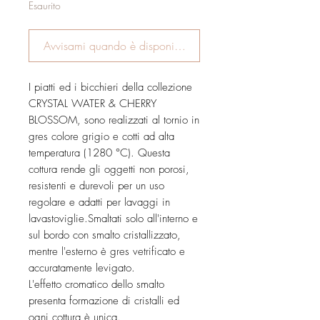
Esaurito
Avvisami quando è disponibile
I piatti ed i bicchieri della collezione
CRYSTAL WATER & CHERRY
BLOSSOM, sono realizzati al tornio in
gres colore grigio e cotti ad alta
temperatura (1280 °C). Questa
cottura rende gli oggetti non porosi,
resistenti e durevoli per un uso
regolare e adatti per lavaggi in
lavastoviglie.Smaltati solo all'interno e
sul bordo con smalto cristallizzato,
mentre l'esterno è gres vetrificato e
accuratamente levigato.
L'effetto cromatico dello smalto
presenta formazione di cristalli ed
ogni cottura è unica.