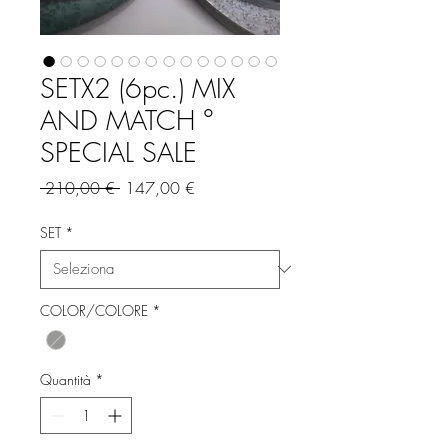
SETX2 (6pc.) MIX
AND MATCH °
SPECIAL SALE
Prezzo
Prezzo
 210,00 € 
147,00 €
regolare
scontato
SET
*
COLOR/COLORE
*
Quantità
*