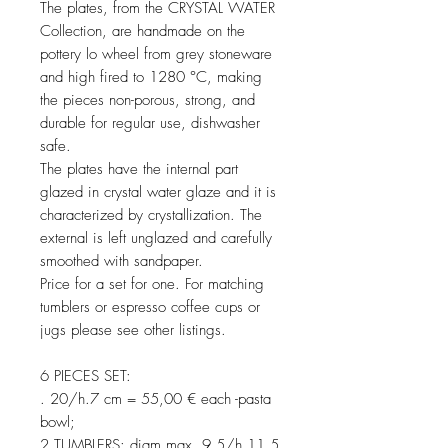
The plates, from the CRYSTAL WATER
Collection, are handmade on the
pottery lo wheel from grey stoneware
and high fired to 1280 °C, making
the pieces non-porous, strong, and
durable for regular use, dishwasher
safe.
The plates have the internal part
glazed in crystal water glaze and it is
characterized by crystallization. The
external is left unglazed and carefully
smoothed with sandpaper.
Price for a set for one. For matching
tumblers or espresso coffee cups or
jugs please see other listings.
6 PIECES SET:
. 20/h.7 cm = 55,00 € each -pasta
bowl;
2 TUMBLERS: diam.max. 9,5/h.11,5