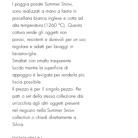
I poggia posate Summer Snow,
sono realizzati a mano a lastra in
porcellana bianca inglese e cotta ad
alta temperatura (1260 °C). Questa
cottura rende gli oggetti non
porosi, resistenti e durevoli per un uso
regolare e adatti per lavaggi in
lavastoviglie.
Smaltati con smalto trasparente
lucido mentre la superficie di
appoggio è levigata per renderla più
liscia possibile.
Il prezzo è per il singolo pezzo. Per
patti o set della stessa collezione dai
un'occhita agli altri oggetti presenti
nel negozio nella Summer Snow
collection o chiedi direttamente a
Silvia.