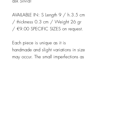
ask Silvia!
AVAILABLE IN: S Length 9 / h.3.5 cm
/ thickness 0.3 cm / Weight 26 gr
/ €9.00 SPECIFIC SIZES on request.
Each piece is unique as it is
handmade and slight variations in size
may occur. The small imperfections as
small spots, drips may be present on
the piece and are welcomed addition
that "certified" that is handmade. Also,
some color variations may appear
because the kiln itself has its own
personality!
Prodotti correlati